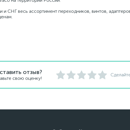
raco на территории России.
и и СНГ весь ассортимент переходников, винтов, адаптеров
ценам.
ставить отзыв?
Сделайте
авьте свою оценку!