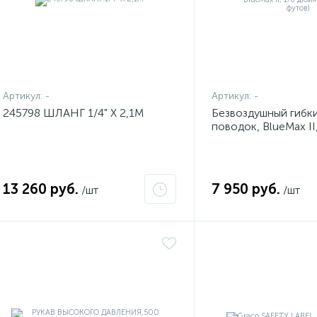
Артикул:
-
Артикул:
-
245798 ШЛАНГ 1/4" X 2,1М
Безвоздушный гибки
поводок, BlueMax II
1,3 м (4,5 футов)
13 260 руб.
7 950 руб.
/шт
/шт