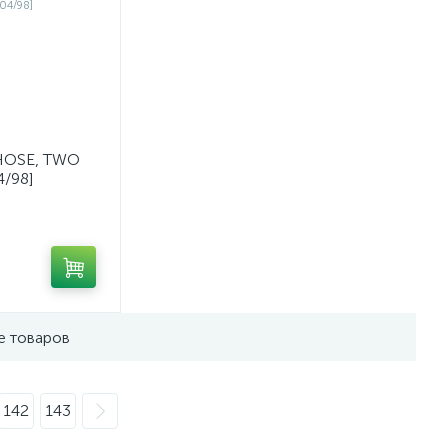
 HOSE, TWO
4/98]
е товаров
142
143