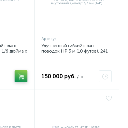
Артикул:
-
й шланг-
Улучшенный гибкий шланг-
, 1/8 дюйма x
поводок HP 3 м (10 футов), 241
бар (3500 psi), внутренний
диаметр: 6,3 мм (1/4")
150 000 руб.
/шт