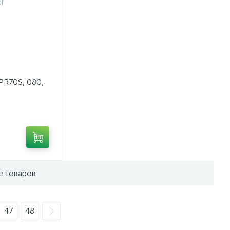
PR70S, 080,
е товаров
47
48