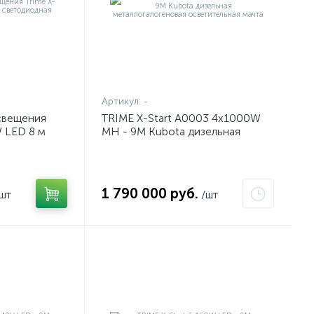
Артикул:
-
свещения
TRIME X-Start A0003 4x1000W
W LED 8 м
MH - 9M Kubota дизельная
металлогалогеновая
осветительная мачта
1 790 000 руб.
шт
/шт