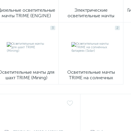
Дизельные осветительные
Электрические
Г
мачты TRIME (ENGINE)
осветительные мачты
TRIME (Plug)
3
2
Осветительные мачты для
Осветительные мачты
шахт TRIME (Mining)
TRIME на солнечных
батареях (Solar)