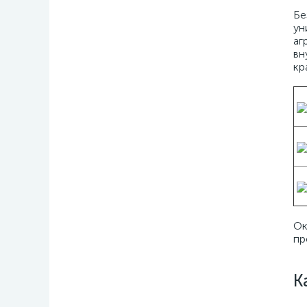
Бе
ун
аг
вн
кр
Ок
пр
К