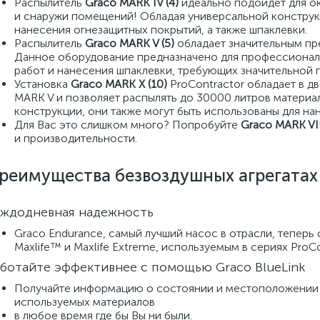
Распылитель
Graco MARK IV (4)
идеально подойдет для ок
и снаружи помещений! Обладая универсальной конструкц
нанесения огнезащитных покрытий, а также шпаклевки.
Распылитель
Graco MARK V (5)
обладает значительным пр
Данное оборудование предназначено для профессионал
работ и нанесения шпаклевки, требующих значительной 
Установка
Graco MARK X (10)
ProContractor обладает в д
MARK V и позволяет распылять до 30000 литров материал
конструкции, они также могут быть использованы для н
Для Вас это слишком много? Попробуйте
Graco MARK VII
и производительности.
реимущества безвоздушных агрегатах
аждодневная надежность
Graco Endurance, самый лучший насос в отрасли, теперь 
Maxlife™ и Maxlife Extreme, используемым в сериях ProCo
ботайте эффективнее с помощью Graco BlueLink
Получайте информацию о состоянии и местоположении В
используемых материалов
в любое время где бы Вы ни были.