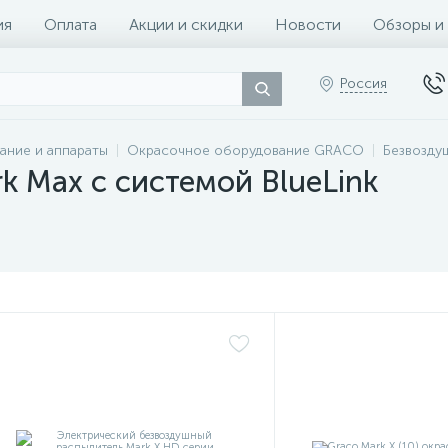
ия
Оплата
Акции и скидки
Новости
Обзоры и
Россия
ание и аппараты
Окрасочное оборудование GRACO
Безвозду
k Max с системой BlueLink