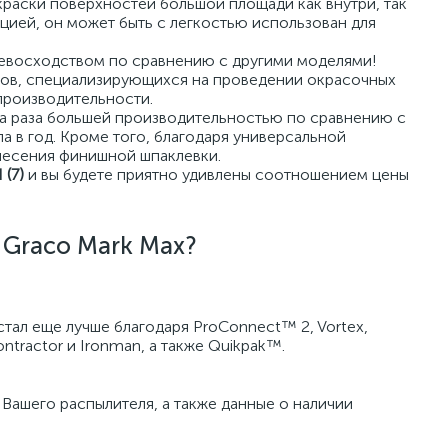
раски поверхностей большой площади как внутри, так
ией, он может быть с легкостью использован для
евосходством по сравнению с другими моделями!
ов, специализирующихся на проведении окрасочных
производительности.
ва раза большей производительностью по сравнению с
а в год. Кроме того, благодаря универсальной
анесения финишной шпаклевки.
 (7)
и вы будете приятно удивлены соотношением цены
 Graco Mark Max?
стал еще лучше благодаря ProConnect™ 2, Vortex,
ntractor и Ironman, а также Quikpak™.
ашего распылителя, а также данные о наличии