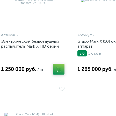
Артикул:
-
Артикул:
-
Электрический безвоздушный
Graco Mark X (10) о
распылитель Mark X HD серии
аппарат
Standard, 230 В, ЕС
1 отзыв
5.0
1 250 000 руб.
1 265 000 руб.
/шт
/