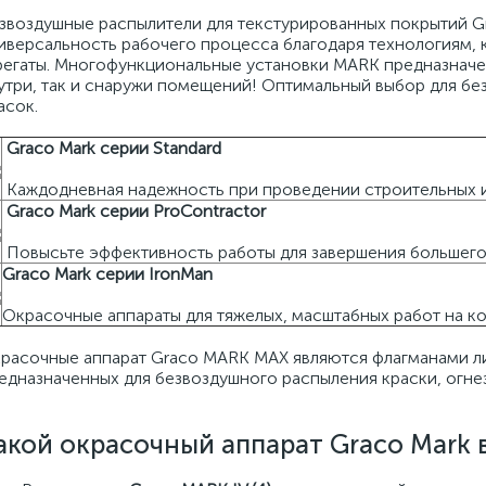
звоздушные распылители для текстурированных покрытий 
иверсальность рабочего процесса благодаря технологиям, 
регаты. Многофункциональные установки MARK предназначе
утри, так и снаружи помещений! Оптимальный выбор для бе
асок.
Graco Mark серии Standard
Каждодневная надежность при проведении строительных 
Graco Mark серии ProContractor
Повысьте эффективность работы для завершения большего
Graco Mark серии IronMan
Окрасочные аппараты для тяжелых, масштабных работ на 
расочные аппарат Graco MARK MAX являются флагманами ли
едназначенных для безвоздушного распыления краски, огне
акой окрасочный аппарат Graco Mark 