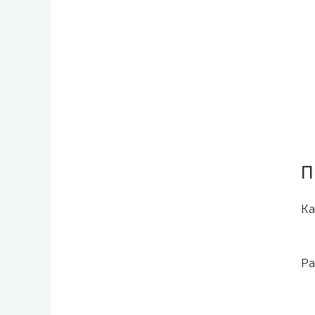
П
К
Ра