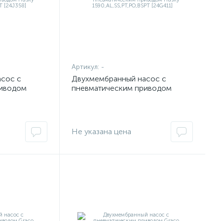
Артикул:
-
сос с
Двухмембранный насос с
риводом
пневматическим приводом
T,PO,NPT
Husky 1590,AL,SS,PT,PO,BSPT
[24G411]
Не указана цена