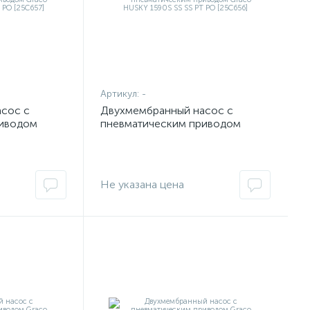
Артикул:
-
сос с
Двухмембранный насос с
риводом
пневматическим приводом
 AL SS PT PO
Graco HUSKY 1590S SS SS PT PO
[25C656]
Не указана цена