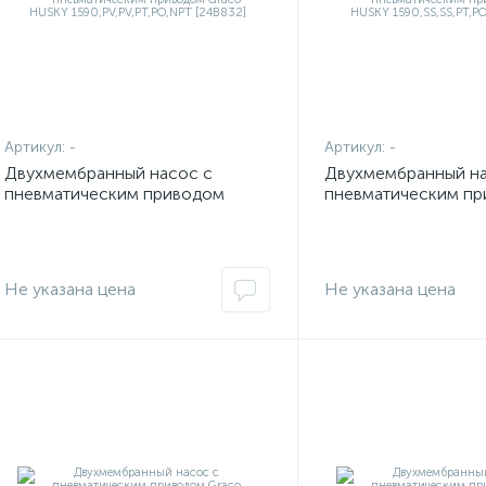
Артикул:
-
Артикул:
-
Двухмембранный насос с
Двухмембранный на
пневматическим приводом
пневматическим п
Graco HUSKY
Graco HUSKY
1590,PV,PV,PT,PO,NPT [24B832]
1590,SS,SS,PT,PO,N
Не указана цена
Не указана цена