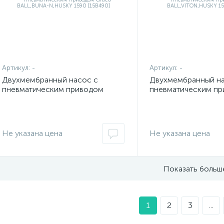
Артикул:
-
Артикул:
-
Двухмембранный насос с
Двухмембранный на
пневматическим приводом
пневматическим п
Graco BALL,BUNA-N,HUSKY
Graco BALL,VITON,
1590 [15B490]
[15B489]
Не указана цена
Не указана цена
Показать больш
1
2
3
...