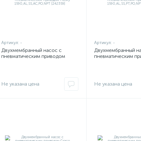
Артикул:
-
Артикул:
-
Двухмембранный насос с
Двухмембранный на
пневматическим приводом
пневматическим п
Husky 1590,AL,SS,AC,PO,NPT
Husky 1590,AL,SS,P
[24J359]
[24J358]
Не указана цена
Не указана цена