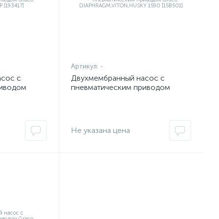
Артикул:
-
сос с
Двухмембранный насос с
риводом
пневматическим приводом
SEAT PP
Graco
DIAPHRAGM,VITON,HUSKY 1590
[15B501]
Не указана цена