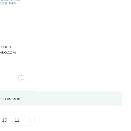
сос с
риводом
HUSKY 1590
е товаров
10
11