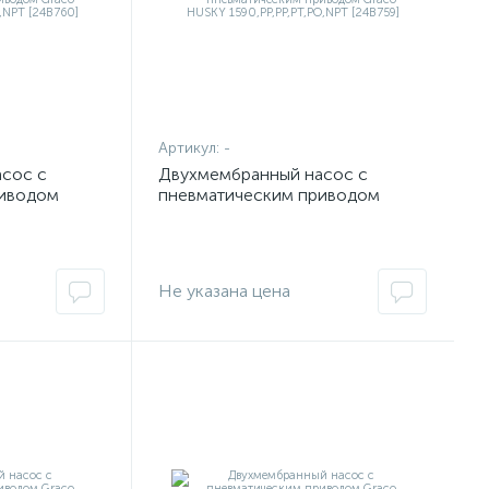
Артикул:
-
сос с
Двухмембранный насос с
риводом
пневматическим приводом
Graco HUSKY
PT [24B760]
1590,PP,PP,PT,PO,NPT [24B759]
Не указана цена