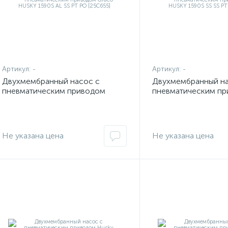
Артикул:
-
Артикул:
-
Двухмембранный насос с
Двухмембранный на
пневматическим приводом
пневматическим п
Graco HUSKY 1590S AL SS PT PO
Graco HUSKY 1590S
[25C655]
[25C654]
Не указана цена
Не указана цена