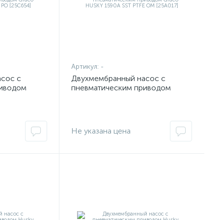
Артикул:
-
сос с
Двухмембранный насос с
риводом
пневматическим приводом
 SS SS PT PO
Graco HUSKY 1590A SST PTFE
OM [25A017]
Не указана цена