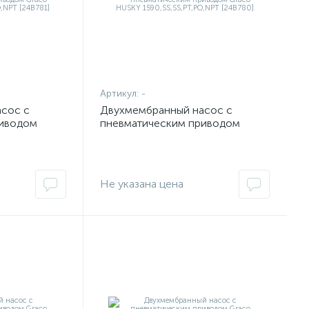
Артикул:
-
сос с
Двухмембранный насос с
риводом
пневматическим приводом
Graco HUSKY
PT [24B781]
1590,SS,SS,PT,PO,NPT [24B780]
Не указана цена