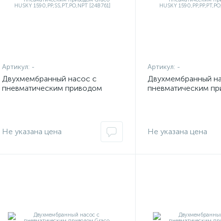
Артикул:
-
Артикул:
-
Двухмембранный насос с
Двухмембранный на
пневматическим приводом
пневматическим п
Graco HUSKY
Graco HUSKY
1590,PP,SS,PT,PO,NPT [24B761]
1590,PP,PP,PT,PO,N
Не указана цена
Не указана цена