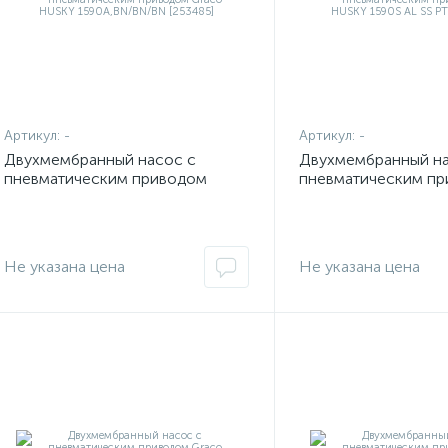
Артикул:
-
Артикул:
-
Двухмембранный насос с
Двухмембранный на
пневматическим приводом
пневматическим п
Graco HUSKY 1590A,BN/BN/BN
Graco HUSKY 1590S
[253485]
[25C657]
Не указана цена
Не указана цена