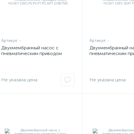
Артикул:
-
Артикул:
-
Двухмембранный насос с
Двухмембранный на
пневматическим приводом
пневматическим п
Graco HUSKY
Graco HUSKY 1590 
1590,PV,PV,PT,PO,NPT [24B758]
[193417]
Не указана цена
Не указана цена