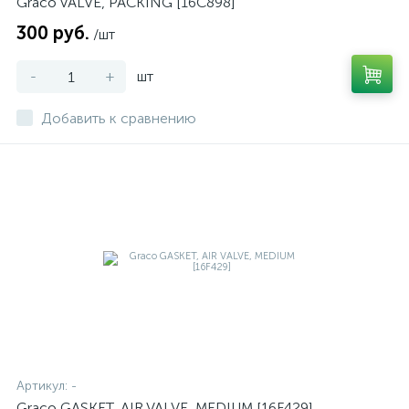
Graco VALVE, PACKING [16C898]
300 руб.
/шт
-
+
шт
Добавить к сравнению
Артикул:
-
Graco GASKET, AIR VALVE, MEDIUM [16F429]