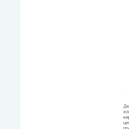
Дю
хо
ки
це
пр