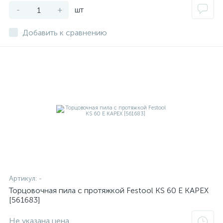
-
+
шт
Добавить к сравнению
Артикул:
-
Торцовочная пила с протяжкой Festool KS 60 E KAPEX
[561683]
Не указана цена