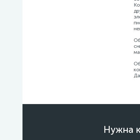
Ко
др
эл
пн
не
Об
сн
ма
Об
ко
Да
Нужна к