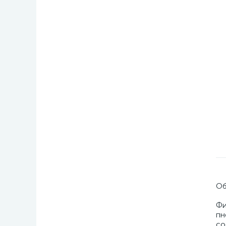
Об
Фи
пн
со