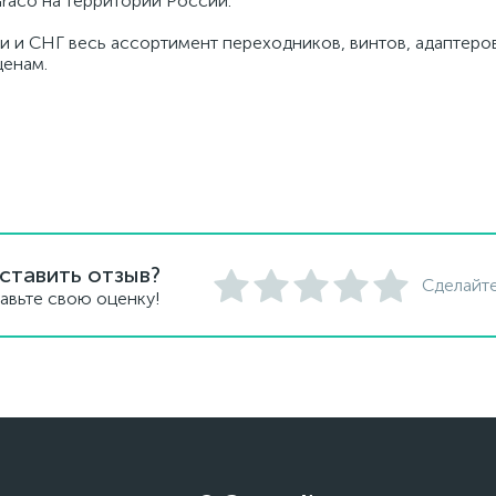
raco на территории России.
и и СНГ весь ассортимент переходников, винтов, адаптеров
ценам.
ставить отзыв?
Сделайте
авьте свою оценку!