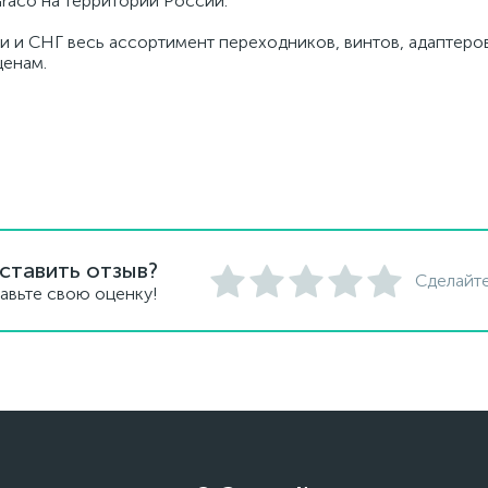
raco на территории России.
и и СНГ весь ассортимент переходников, винтов, адаптеров
ценам.
ставить отзыв?
Сделайте
авьте свою оценку!