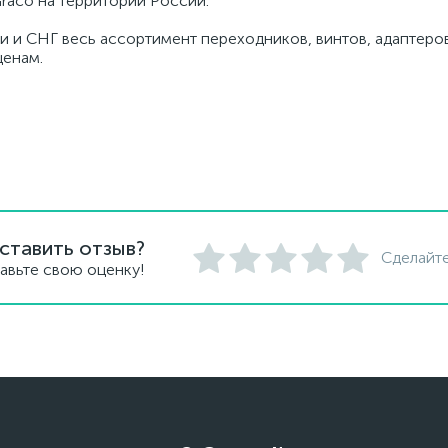
raco на территории России.
и и СНГ весь ассортимент переходников, винтов, адаптеров
ценам.
ставить отзыв?
Сделайте
авьте свою оценку!