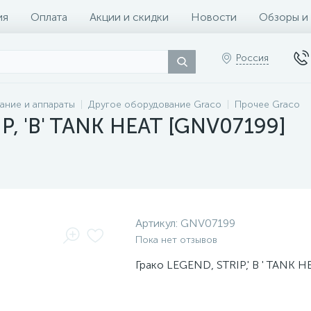
ия
Оплата
Акции и скидки
Новости
Обзоры и
Россия
ание и аппараты
Другое оборудование Graco
Прочее Graco
P, 'B' TANK HEAT [GNV07199]
Артикул:
GNV07199
Пока нет отзывов
Грако LEGEND, STRIP,' B ' TANK H