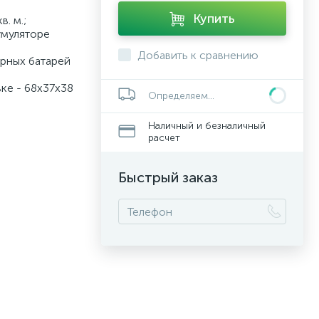
Купить
. м.;
умуляторе
Добавить к сравнению
орных батарей
ке - 68x37x38
Определяем...
Наличный и безналичный
расчет
Быстрый заказ