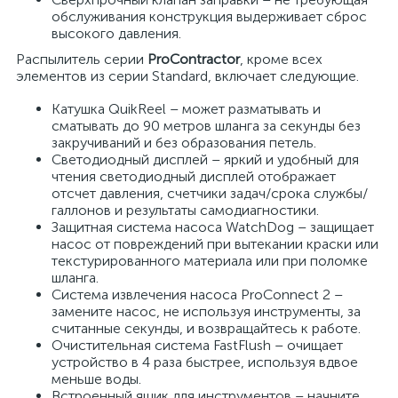
обслуживания конструкция выдерживает сброс
высокого давления.
Распылитель серии
ProContractor
, кроме всех
элементов из серии Standard, включает следующие.
Катушка QuikReel – может разматывать и
сматывать до 90 метров шланга за секунды без
закручиваний и без образования петель.
Светодиодный дисплей – яркий и удобный для
чтения светодиодный дисплей отображает
отсчет давления, счетчики задач/срока службы/
галлонов и результаты самодиагностики.
Защитная система насоса WatchDog – защищает
насос от повреждений при вытекании краски или
текстурированного материала или при поломке
шланга.
Система извлечения насоса ProConnect 2 –
замените насос, не используя инструменты, за
считанные секунды, и возвращайтесь к работе.
Очистительная система FastFlush – очищает
устройство в 4 раза быстрее, используя вдвое
меньше воды.
Встроенный ящик для инструментов – начните