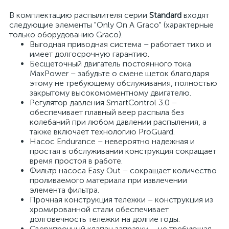
В комплектацию распылителя серии
Standard
входят
следующие элементы "Only On A Graco" (характерные
только оборудованию Graco).
Выгодная приводная система – работает тихо и
имеет долгосрочную гарантию.
Бесщеточный двигатель постоянного тока
MaxPower – забудьте о смене щеток благодаря
этому не требующему обслуживания, полностью
закрытому высокомоментному двигателю.
Регулятор давления SmartControl 3.0 –
обеспечивает плавный веер распыла без
колебаний при любом давлении распыления, а
также включает технологию ProGuard.
Насос Endurance – невероятно надежная и
простая в обслуживании конструкция сокращает
время простоя в работе.
Фильтр насоса Easy Out – сокращает количество
проливаемого материала при извлечении
элемента фильтра.
Прочная конструкция тележки – конструкция из
хромированной стали обеспечивает
долговечность тележки на долгие годы.
Сверхпрочный клапан заправки – не требующая