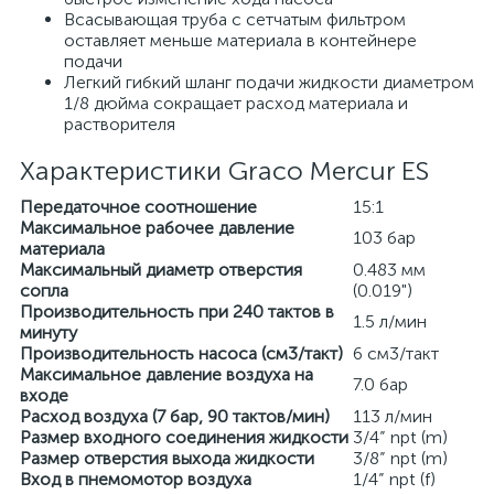
Всасывающая труба с сетчатым фильтром
оставляет меньше материала в контейнере
подачи
Легкий гибкий шланг подачи жидкости диаметром
1/8 дюйма сокращает расход материала и
растворителя
Характеристики Graco Mercur ES
Передаточное соотношение
15:1
Максимальное рабочее давление
103 бар
материала
Максимальный диаметр отверстия
0.483 мм
сопла
(0.019")
Производительность при 240 тактов в
1.5 л/мин
минуту
Производительность насоса (см3/такт)
6 см3/такт
Максимальное давление воздуха на
7.0 бар
входе
Расход воздуха (7 бар, 90 тактов/мин)
113 л/мин
Размер входного соединения жидкости
3/4” npt (m)
Размер отверстия выхода жидкости
3/8” npt (m)
Вход в пнемомотор воздуха
1/4” npt (f)