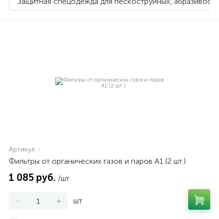
Защитная спецодежда для пескоструйных, абразивост
Комбинезон пескоструйщика
11
Пескоструйные шланги для воздуха
4
Фильтры для дыхания
7
Шлем пескоструйщика
5
Артикул:
-
Фильтры от органических газов и паров A1 (2 шт.)
1 085 руб.
/шт
-
+
шт